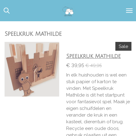
Ga
direct
naar
de
hoofdinhoud
Speelkruk Mathilde
Sale
Speelkruk Mathilde
€ 39,95
€ 49,95
In elk huishouden is wel een
stuk papier of karton te
vinden. Met Speelkruk
Mathilde is dit het startpunt
voor fantasievol spel. Maak je
eigen schuifdelen en
verander de kruk in een
kasteel, dierentuin of brug.
Recycle een oude doos,
gebruik plaatjes uit een