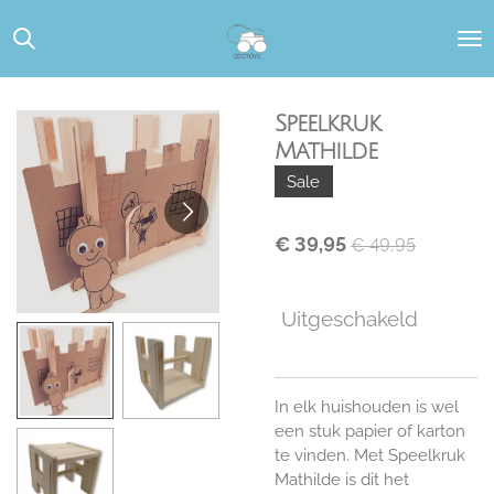
Ga
direct
naar
de
hoofdinhoud
Speelkruk
Mathilde
Sale
€ 39,95
€ 49,95
Uitgeschakeld
In elk huishouden is wel
een stuk papier of karton
te vinden. Met Speelkruk
Mathilde is dit het