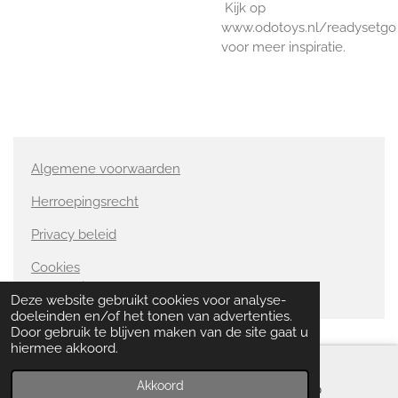
Kijk op
www.odotoys.nl/readysetgo
voor meer inspiratie.
Algemene voorwaarden
Herroepingsrecht
Privacy beleid
Cookies
© Copyright 2013 ODOTOYS - GOUDvanHOUT
Deze website gebruikt cookies voor analyse-
doeleinden en/of het tonen van advertenties.
Door gebruik te blijven maken van de site gaat u
hiermee akkoord.
Akkoord
E-mailadres
WhatsApp