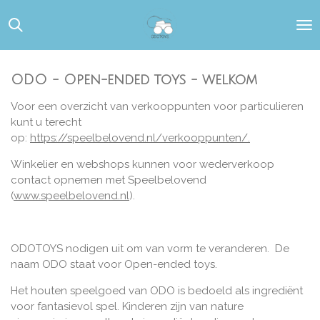
Ga
direct
naar
de
hoofdinhoud
ODO - Open-ended toys - welkom
Voor een overzicht van verkooppunten voor particulieren
kunt u terecht
op:
https://speelbelovend.nl/verkooppunten/.
Winkelier en webshops kunnen voor wederverkoop
contact opnemen met Speelbelovend
(
www.speelbelovend.nl
).
ODOTOYS nodigen uit om van vorm te veranderen. De
naam ODO staat voor Open-ended toys.
Het houten speelgoed van ODO is bedoeld als ingrediënt
voor fantasievol spel. Kinderen zijn van nature