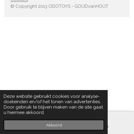
© Copyright 2013 ODOTOYS - GOUDvanHOUT
Deze website gebruikt cookies voor analyse-
doeleinden en/of het tonen van advertenties.
Door gebruik te blijven maken van de site gaat
u hiermee akkoord.
Akkoord
E-mailadres
WhatsApp