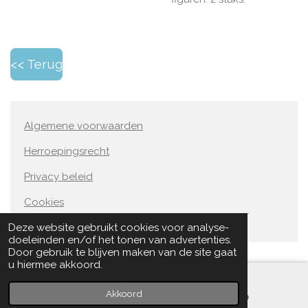
<< Terug
Algemene voorwaarden
Herroepingsrecht
Privacy beleid
Cookies
© Copyright 2013 ODOTOYS - GOUDvanHOUT
Deze website gebruikt cookies voor analyse-
doeleinden en/of het tonen van advertenties.
Door gebruik te blijven maken van de site gaat
u hiermee akkoord.
Akkoord
E-mailadres
WhatsApp