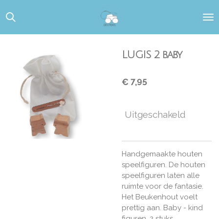
Ga
direct
naar
de
hoofdinhoud
LUGIS 2 baby
€ 7,95
Uitgeschakeld
Handgemaakte houten
speelfiguren. De houten
speelfiguren laten alle
ruimte voor de fantasie.
Het Beukenhout voelt
prettig aan. Baby - kind
figuren. 2 stuks.