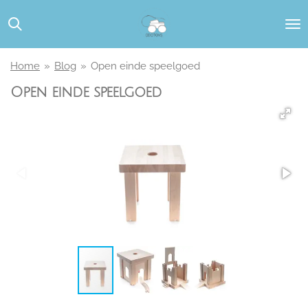
Ga
direct
naar
de
Home
»
Blog
»
Open einde speelgoed
hoofdinhoud
Open einde speelgoed