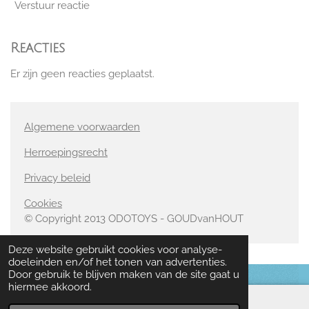
Verstuur reactie
Reacties
Er zijn geen reacties geplaatst.
Algemene voorwaarden
Herroepingsrecht
Privacy beleid
Cookies
© Copyright 2013 ODOTOYS - GOUDvanHOUT
Deze website gebruikt cookies voor analyse-
doeleinden en/of het tonen van advertenties.
Door gebruik te blijven maken van de site gaat u
hiermee akkoord.